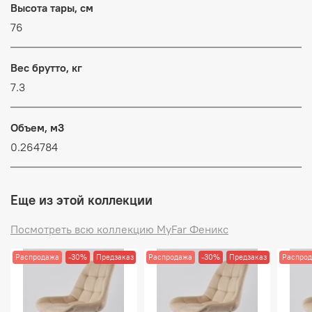
Высота тары, см
76
Вес брутто, кг
7.3
Объем, м3
0.264784
Еще из этой коллекции
Посмотреть всю коллекцию MyFar Феникс
Распродажа
-30%
Предзаказ
Распродажа
-30%
Предзаказ
Распро