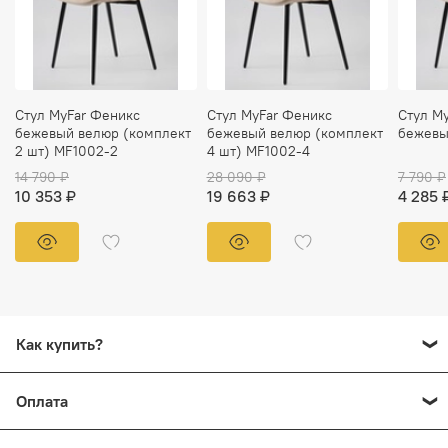
Стул MyFar Феникс
Стул MyFar Феникс
Стул M
бежевый велюр (комплект
бежевый велюр (комплект
бежевы
2 шт) MF1002-2
4 шт) MF1002-4
14 790 ₽
28 090 ₽
7 790 ₽
10 353 ₽
19 663 ₽
4 285 
Как купить?
Добавьте в корзину все товары, которые вы хотите
Оплата
заказать. Перейдите на страницу "Корзина" нажмите
кнопку
"Перейти к оформлению"
или
"Купить в 1 клик"
.
Оплачивайте заказ, как вам удобно! Возможные