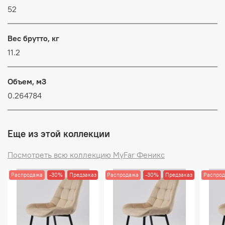
52
Вес брутто, кг
11.2
Объем, м3
0.264784
Еще из этой коллекции
Посмотреть всю коллекцию MyFar Феникс
Распродажа
-30%
Предзаказ
Распродажа
-30%
Предзаказ
Распро