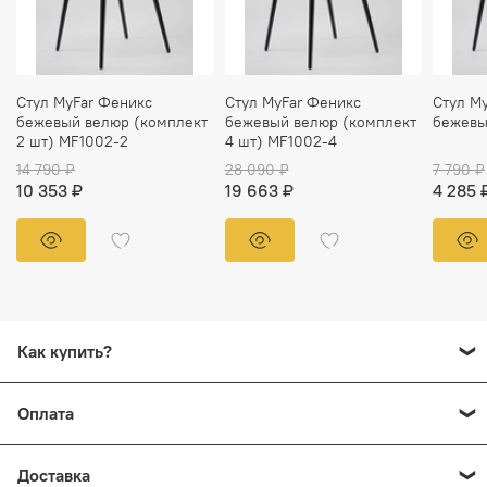
Стул MyFar Феникс
Стул MyFar Феникс
Стул M
бежевый велюр (комплект
бежевый велюр (комплект
бежевы
2 шт) MF1002-2
4 шт) MF1002-4
14 790 ₽
28 090 ₽
7 790 ₽
10 353 ₽
19 663 ₽
4 285 
Как купить?
Добавьте в корзину все товары, которые вы хотите
Оплата
заказать. Перейдите на страницу "Корзина" нажмите
кнопку
"Перейти к оформлению"
или
"Купить в 1 клик"
.
Оплачивайте заказ, как вам удобно! Возможные
Вы также можете купить товар в 1 клик прямо со
Доставка
варианты оплаты в нашем интернет-магазине: