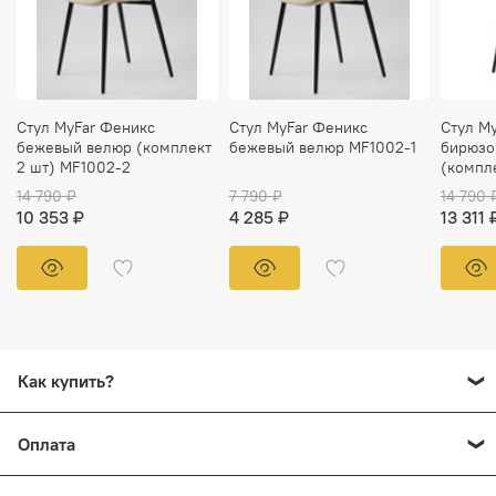
Стул MyFar Феникс
Стул MyFar Феникс
Стул M
бежевый велюр (комплект
бежевый велюр MF1002-1
бирюзо
2 шт) MF1002-2
(компл
14 790 ₽
7 790 ₽
14 790 
10 353 ₽
4 285 ₽
13 311 
Как купить?
Добавьте в корзину все товары, которые вы хотите
Оплата
заказать. Перейдите на страницу "Корзина" нажмите
кнопку
"Перейти к оформлению"
или
"Купить в 1 клик"
.
Оплачивайте заказ, как вам удобно! Возможные