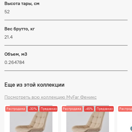
Высота тары, см
52
Вес брутто, кг
21.4
Объем, м3
0.264784
Еще из этой коллекции
Посмотреть всю коллекцию MyFar Феникс
Распродажа
-30%
Предзаказ
Распродажа
-45%
Предзаказ
Распро