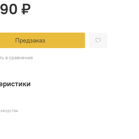
790 ₽
Предзаказ
ть в сравнение
еристики
зводства