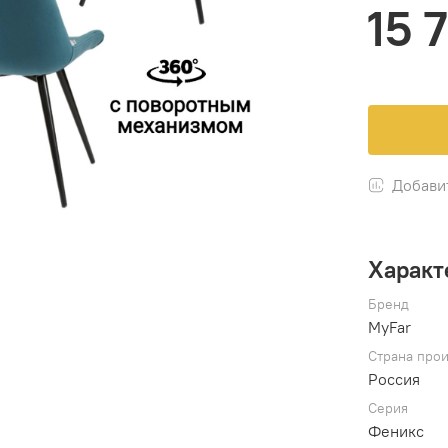
15 
Добави
Характ
Бренд
MyFar
Страна прои
Россия
Серия
Феникс