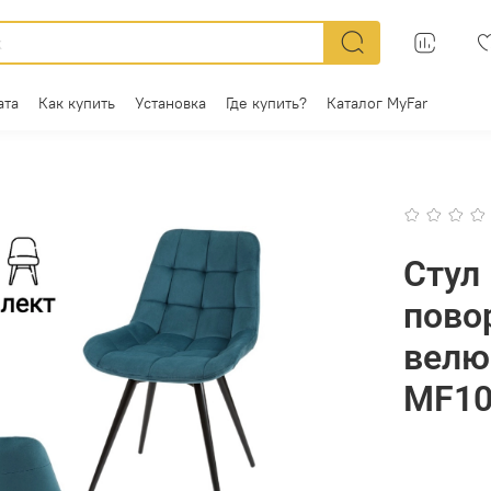
ата
Как купить
Установка
Где купить?
Каталог MyFar
Стул
пово
велю
MF10