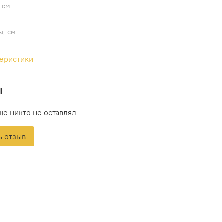
 см
ы, см
теристики
ы
ще никто не оставлял
ь отзыв