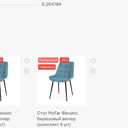
0.264784
0%
Распродажа
-10%
Новинка
Предзаказ
еникс
Стул MyFar Феникс
Стул MyFar
елюр
бирюзовый велюр
бирюзовый
шт)
(комплект 4 шт)
MF1024-1