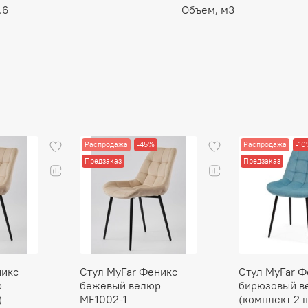
.6
Объем, м3
Распродажа
-45%
Распродажа
-1
Предзаказ
Предзаказ
никс
Стул MyFar Феникс
Стул MyFar Ф
р
бежевый велюр
бирюзовый в
)
MF1002-1
(комплект 2 