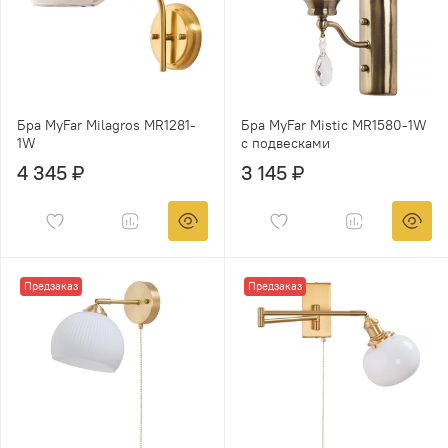
Бра MyFar Milagros MR1281-
Бра MyFar Mistic MR1580-1W
1W
с подвесками
4 345 ₽
3 145 ₽
Предзаказ
Предзаказ