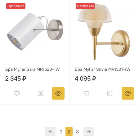
Предзаказ
Предзаказ
Бра MyFar Sara MR1620-1W
Бра MyFar Silvia MR1301-1W
2 345 ₽
4 095 ₽
1
2
3