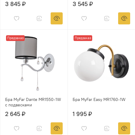
3 845 ₽
3 545 ₽
Предзаказ
Предзаказ
Бра MyFar Dante MR1550-1W
Бра MyFar Easy MR1760-1W
с подвесками
2 645 ₽
1 995 ₽