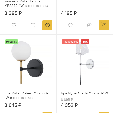
матовый MyFar Leticia
MR2250-1W в форме шара
3 395 ₽
4 195 ₽
Новинка
Распродажа
-35%
Бра MyFar Robert MR2330-
Бра MyFar Stella MR2320-1W
1W в форме шара
6 695 ₽
3 645 ₽
4 352 ₽