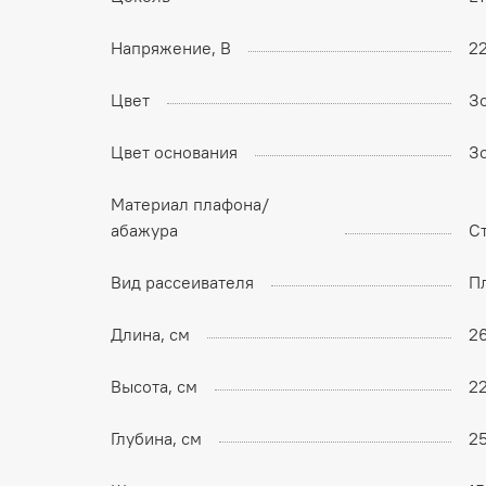
Напряжение, В
2
Цвет
З
Цвет основания
З
Материал плафона/
абажура
С
Вид рассеивателя
П
Длина, см
2
Высота, см
2
Глубина, см
2