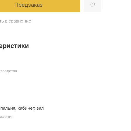
Предзаказ
ть в сравнение
еристики
зводства
спальня, кабинет, зал
ещения