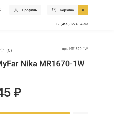
Профиль
Корзина
0
+7 (499) 653-64-53
арт.
MR1670-1W
(0)
MyFar Nika MR1670-1W
45 ₽