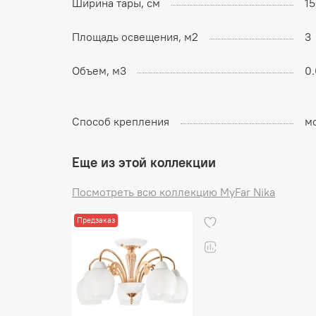
Ширина тары, см
15
Площадь освещения, м2
3
Объем, м3
0
Способ крепления
м
Еще из этой коллекции
Посмотреть всю коллекцию MyFar Nika
Предзаказ