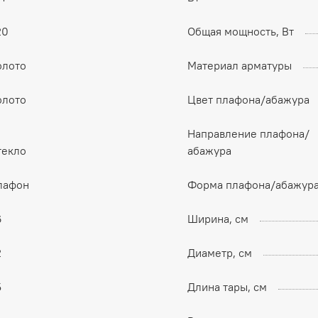
20
Общая мощность, Вт
олото
Материал арматуры
олото
Цвет плафона/абажура
Направление плафона/
текло
абажура
лафон
Форма плафона/абажур
6
Ширина, см
2
Диаметр, см
5
Длина тары, см