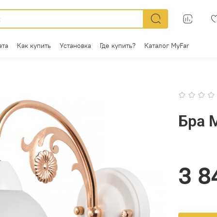
ата
Как купить
Установка
Где купить?
Каталог MyFar
Бра 
3 8