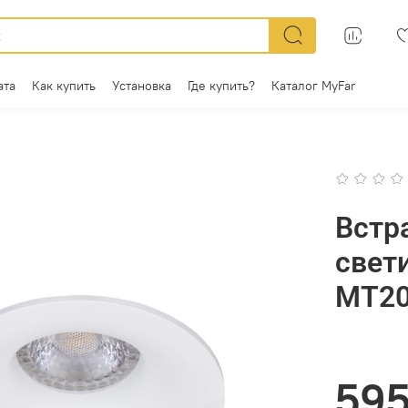
ата
Как купить
Установка
Где купить?
Каталог MyFar
Встр
свет
MT20
595