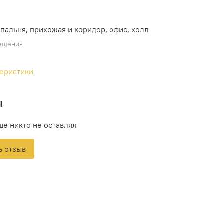
спальня, прихожая и коридор, офис, холл
ещения
теристики
ы
ще никто не оставлял
ь отзыв