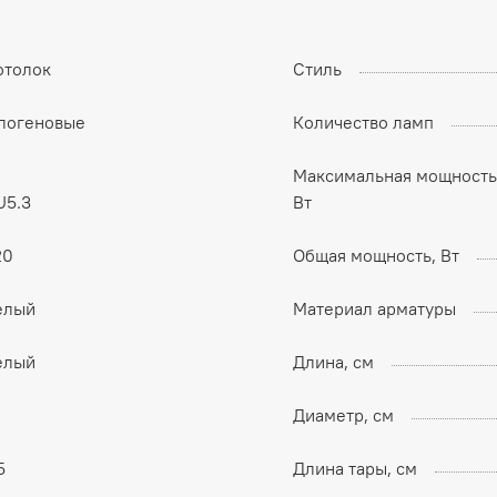
отолок
Стиль
алогеновые
Количество ламп
Максимальная мощность
U5.3
Вт
20
Общая мощность, Вт
елый
Материал арматуры
елый
Длина, см
Диаметр, см
5
Длина тары, см