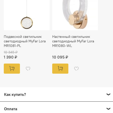
Подвесной светильник
Настенный светильник
светодиодный MyFar Lora
светодиодный MyFar Lora
MR1081-PL
MR1080-WL
10 345 ₽
1 390 ₽
10 095 ₽
Как купить?
Добавьте в корзину все товары, которые вы хотите
Оплата
заказать. Перейдите на страницу "Корзина" нажмите