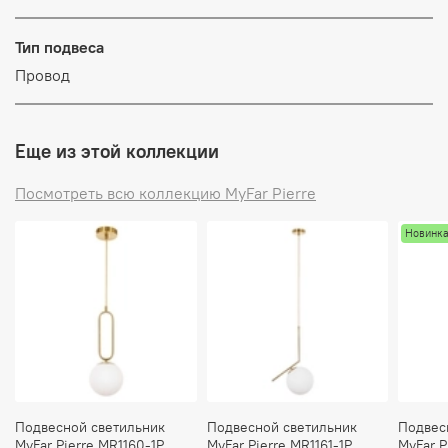
Тип подвеса
Провод
Еще из этой коллекции
Посмотреть всю коллекцию MyFar Pierre
Новинк
Подвесной светильник
Подвесной светильник
Подвес
MyFar Pierre MR1160-1P
MyFar Pierre MR1161-1P
MyFar P