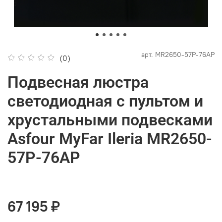
арт.
MR2650-57P-76AP
(0)
Подвесная люстра
светодиодная с пультом и
хрустальными подвесками
Asfour MyFar Ileria MR2650-
57P-76AP
67 195 ₽