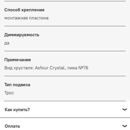
Способ крепления
монтажная пластина
Диммируемость
да
Примечание
Вид хрусталя: Asfour Crystal, пика №76
Тип подвеса
Трос
Как купить?
Добавьте в корзину все товары, которые вы хотите
Оплата
заказать. Перейдите на страницу "Корзина" нажмите