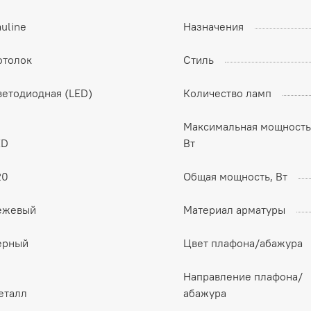
uline
Назначения
отолок
Стиль
ветодиодная (LED)
Количество ламп
Максимальная мощность
ED
Вт
20
Общая мощность, Вт
ежевый
Материал арматуры
ерный
Цвет плафона/абажура
Направление плафона/
еталл
абажура