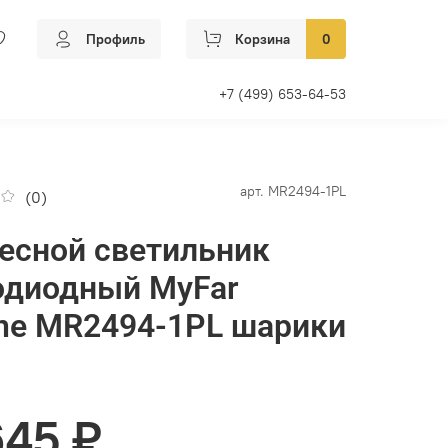
Профиль
Корзина
0
+7 (499) 653-64-53
арт.
MR2494-1PL
(0)
есной светильник
одиодный MyFar
ine MR2494-1PL шарики
645 ₽