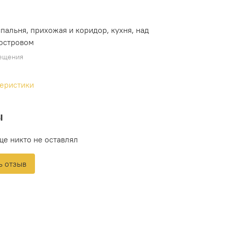
спальня, прихожая и коридор, кухня, над
островом
ещения
теристики
ы
ще никто не оставлял
ь отзыв