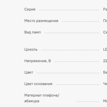
Серия
Pa
Место размещения
П
Вид ламп
С
Цоколь
L
Напряжение, В
2
Цвет
Б
Цвет основания
Ч
Материал плафона/
абажура
М