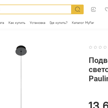
ата
Как купить
Установка
Где купить?
Каталог MyFar
Подв
свет
Paul
13 