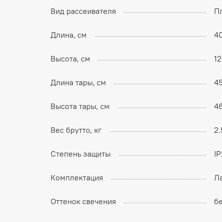
Вид рассеивателя
П
Длина, см
4
Высота, см
1
Длина тары, см
4
Высота тары, см
4
Вес брутто, кг
2.
Степень защиты
I
Комплектация
Л
Оттенок свечения
б