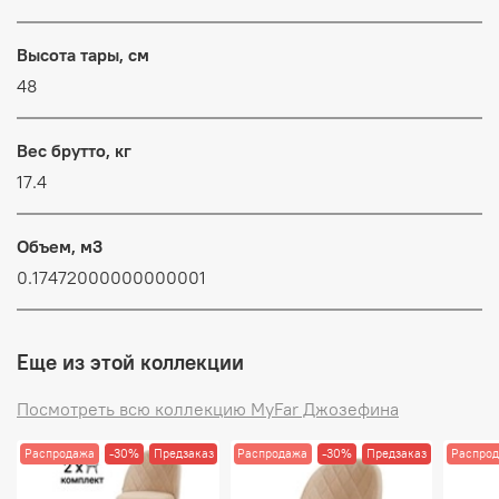
Высота тары, см
48
Вес брутто, кг
17.4
Объем, м3
0.17472000000000001
Еще из этой коллекции
Посмотреть всю коллекцию MyFar Джозефина
Распродажа
-30%
Предзаказ
Распродажа
-30%
Предзаказ
Распро