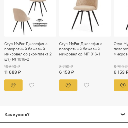
Стул MyFar Джозефина
Стул MyFar Джозефина
Стул M
поворотный бежевый
поворотный бежевый
поворо
микровелюр (комплект 2
микровелюр MF1016-1
микров
шт) MF1016-2
16 690 ₽
8 790 ₽
8 790 ₽
11 683 ₽
6 153 ₽
6 153 
Как купить?
Добавьте в корзину все товары, которые вы хотите