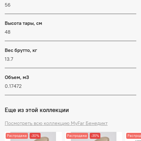
56
Высота тары, см
48
Вес брутто, кг
13.7
Объем, м3
0.17472
Еще из этой коллекции
Посмотреть всю коллекцию MyFar Бенедикт
Распродажа
-30%
Распродажа
-35%
Распро