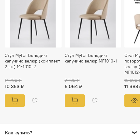
Стул MyFar Бенедикт
Стул MyFar Бенедикт
Стул M
капучино велюр (комплект
капучино велюр MF1010-1
поворо
2 шт) MF1010-2
велюр 
MF1012
14 790 ₽
7 790 ₽
16 690 
10 353 ₽
5 064 ₽
11 683
Как купить?