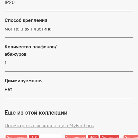
IP20
Способ крепления
монтажная пластина
Количество плафонов/
абажуров
1
Диммируемость
нет
Еще из этой коллекции
Посмотреть всю коллекцию MyFar Luna
Распродажа
-81%
Распродажа
-50%
Предзаказ
Распро