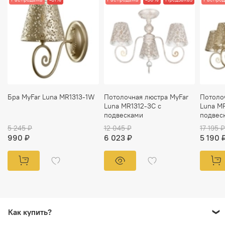
Бра MyFar Luna MR1313-1W
Потолочная люстра MyFar
Потоло
Luna MR1312-3C с
Luna MR
подвесками
подвес
5 245 ₽
12 045 ₽
17 195 ₽
990 ₽
6 023 ₽
5 190 
Как купить?