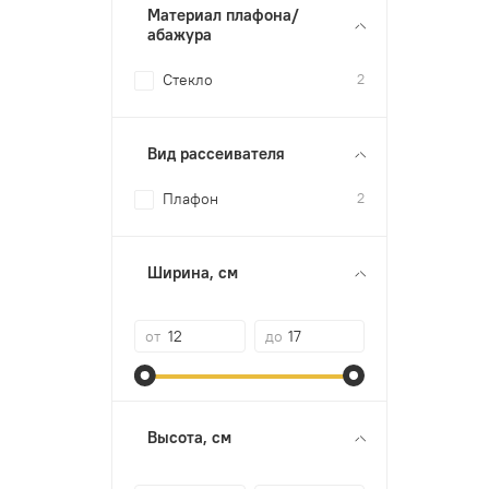
Материал плафона/
абажура
Стекло
2
Вид рассеивателя
Плафон
2
Ширина, см
от
до
Высота, см