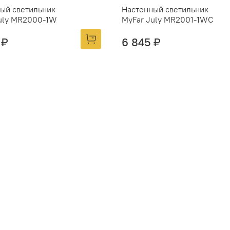
ый светильник
Настенный светильник
uly MR2000-1W
MyFar July MR2001-1WC
 ₽
6 845 ₽