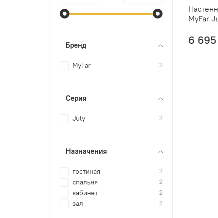
Настенн
MyFar J
6 695
Бренд
MyFar
2
Серия
July
2
Назначения
гостиная
2
спальня
2
кабинет
2
зал
2