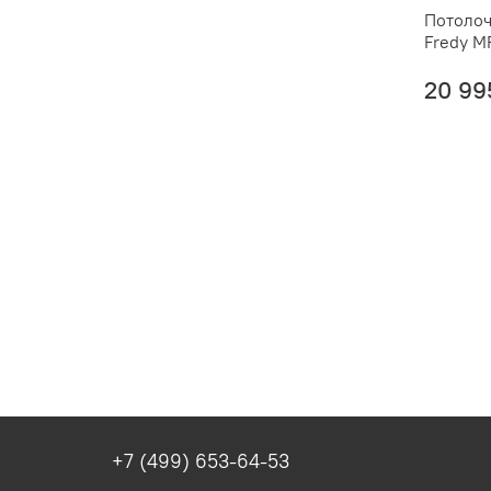
Потолоч
Fredy M
20 99
+7 (499) 653-64-53