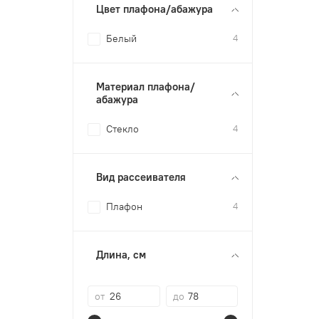
Цвет плафона/абажура
Белый
4
Материал плафона/
абажура
Стекло
4
Вид рассеивателя
Плафон
4
Длина, см
от
до