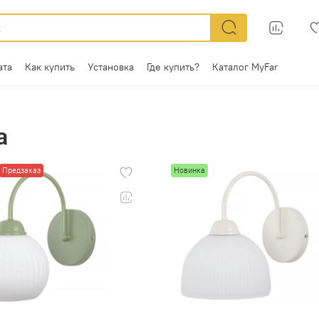
ата
Как купить
Установка
Где купить?
Каталог MyFar
a
Предзаказ
Новинка