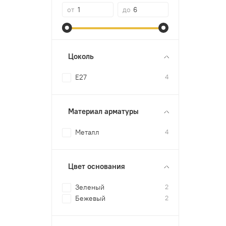
от
до
Цоколь
E27
4
Материал арматуры
Металл
4
Цвет основания
Зеленый
2
Бежевый
2