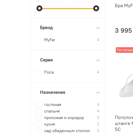
Бра MyF
Бренд
3 995
MyFar
4
Распрода
Серия
Flora
4
Назначения
гостиная
4
спальня
4
Потолоч
прихожая и коридор
2
штанге 
кухня
2
5С
над обеденным столом
2