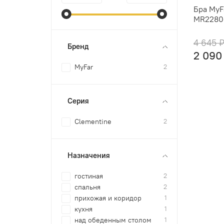
Бра MyF
MR2280
4 645 
Бренд
2 090
MyFar
2
Серия
Clementine
2
Назначения
гостиная
2
спальня
2
прихожая и коридор
1
кухня
1
над обеденным столом
1