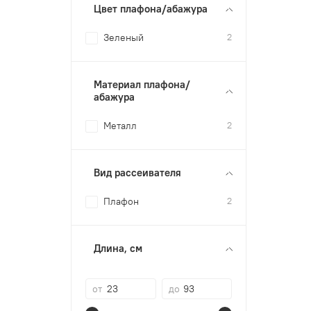
Цвет плафона/абажура
Зеленый
2
Материал плафона/
абажура
Металл
2
Вид рассеивателя
Плафон
2
Длина, см
от
до