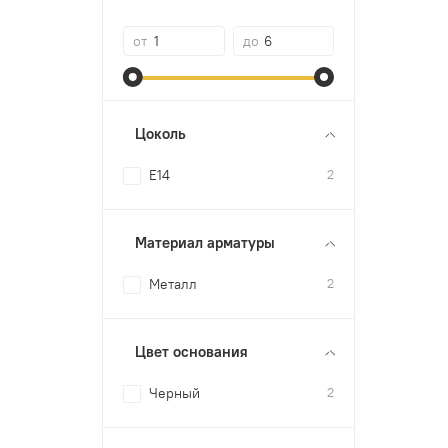
от
до
Цоколь
E14
2
Материал арматуры
Металл
2
Цвет основания
Черный
2