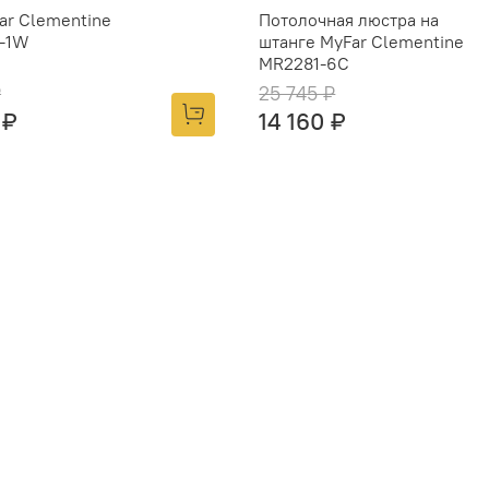
ar Clementine
Потолочная люстра на
-1W
штанге MyFar Clementine
MR2281-6С
₽
25 745 ₽
 ₽
14 160 ₽