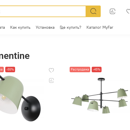
ата
Как купить
Установка
Где купить?
Каталог MyFar
mentine
жа
-55%
Распродажа
-45%