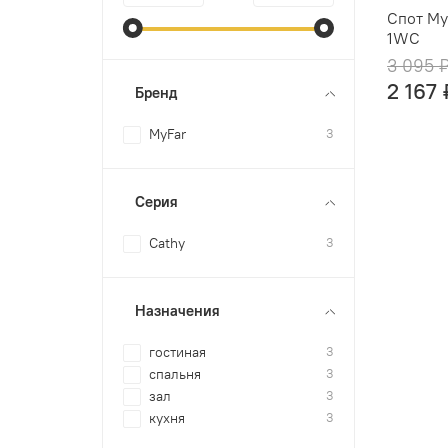
Спот My
1WC
3 095 
2 167 
Бренд
MyFar
3
Серия
Cathy
3
Назначения
гостиная
3
спальня
3
зал
3
кухня
3