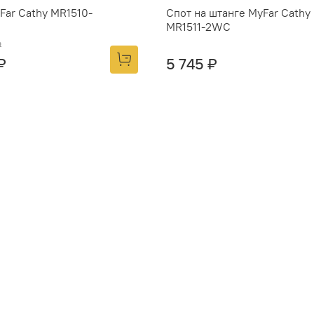
Far Cathy MR1510-
Спот на штанге MyFar Cathy
MR1511-2WC
₽
₽
5 745 ₽