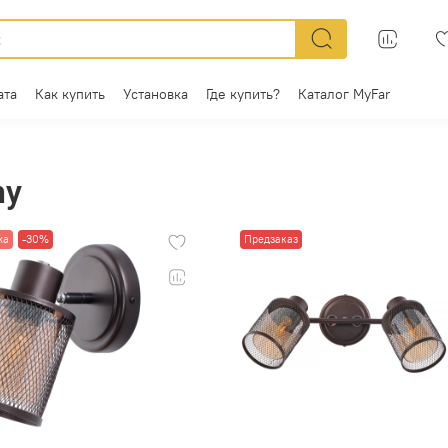
ата
Как купить
Установка
Где купить?
Каталог MyFar
hy
жа
-30%
Предзаказ