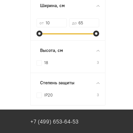
Ширина, см
от
до
Высота, см
18
3
Степень защиты
IP20
3
+7 (499) 653-64-53