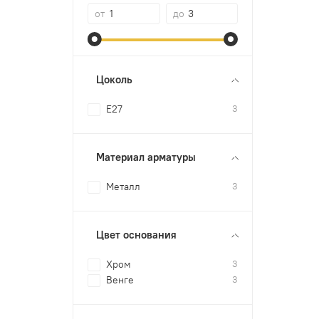
от
до
Цоколь
E27
3
Материал арматуры
Металл
3
Цвет основания
Хром
3
Венге
3