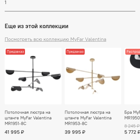
1
Еще из этой коллекции
Посмотреть всю коллекцию MyFar Valentina
Предзаказ
Предзаказ
Распро
Потолочная люстра на
Потолочная люстра на
Бра MyF
штанге MyFar Valentina
штанге MyFar Valentina
MR1950
MR1951-8C
MR1953-8C
8 245 ₽
41 995 ₽
39 995 ₽
5 772 